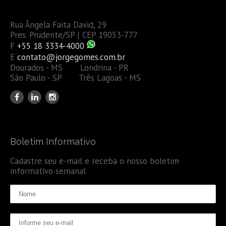
Rua Ângela Faita David, 29
Pres. Prudente/SP | CEP 19053-777
F
+55 18 3334-4000
E
contato@jorgegomes.com.br
Dourados - MS Londrina - PR
São Paulo - SP Três Lagoas - MS
Boletim Informativo
Cadastre seu e-mail e receba o nosso boletim
informativo semanal