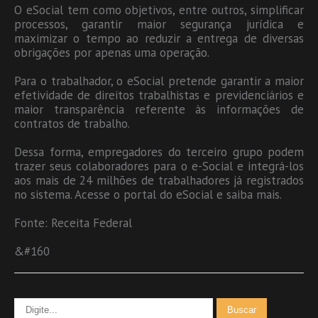
O eSocial tem como objetivos, entre outros, simplificar
processos, garantir maior segurança jurídica e
maximizar o tempo ao reduzir a entrega de diversas
obrigações por apenas uma operação.
Para o trabalhador, o eSocial pretende garantir a maior
efetividade de direitos trabalhistas e previdenciários e
maior transparência referente às informações de
contratos de trabalho.
Dessa forma, empregadores do terceiro grupo podem
trazer seus colaboradores para o e-Social e integrá-los
aos mais de 24 milhões de trabalhadores já registrados
no sistema. Acesse o portal do eSocial e saiba mais.
Fonte: Receita Federal
&#160