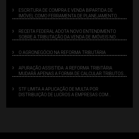
ESCRITURA DE COMPRA E VENDA BIPARTIDA DE
IMÓVEL COMO FERRAMENTA DE PLANEJAMENTO
SUCESSÓRIO
RECEITA FEDERAL ADOTA NOVO ENTENDIMENTO
SOBRE A TRIBUTAÇÃO DA VENDA DE IMÓVEIS NO
LUCRO PRESUMIDO
O AGRONEGÓCIO NA REFORMA TRIBUTÁRIA
APURAÇÃO ASSISTIDA: A REFORMA TRIBITÁRIA
MUDARÁ APENAS A FORMA DE CALCULAR TRIBUTOS
OU TAMBÉM A GESTÃO DE RISCOS DAS EMPRESAS?
STF LIMITA A APLICAÇÃO DE MULTA POR
DISTRIBUIÇÃO DE LUCROS A EMPRESAS COM
DÉBITOS FEDERAIS: ANÁLISE DOS NOVOS CRITÉRIOS