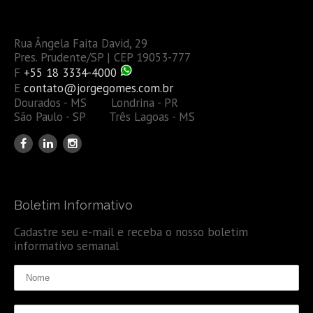
Rua Ângela Faita David, 29
Pres. Prudente/SP | CEP 19053-777
F
+55 18 3334-4000
E
contato@jorgegomes.com.br
Dourados - MS Londrina - PR
São Paulo - SP Três Lagoas - MS
Boletim Informativo
Cadastre seu e-mail e receba o nosso boletim
informativo semanal