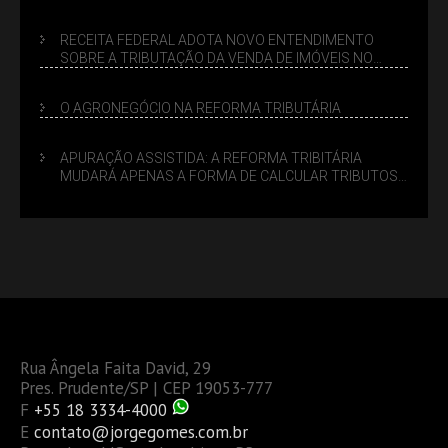
SUCESSÓRIO
RECEITA FEDERAL ADOTA NOVO ENTENDIMENTO
SOBRE A TRIBUTAÇÃO DA VENDA DE IMÓVEIS NO
LUCRO PRESUMIDO
O AGRONEGÓCIO NA REFORMA TRIBUTÁRIA
APURAÇÃO ASSISTIDA: A REFORMA TRIBITÁRIA
MUDARÁ APENAS A FORMA DE CALCULAR TRIBUTOS
OU TAMBÉM A GESTÃO DE RISCOS DAS EMPRESAS?
Rua Ângela Faita David, 29
Pres. Prudente/SP | CEP 19053-777
F
+55 18 3334-4000
E
contato@jorgegomes.com.br