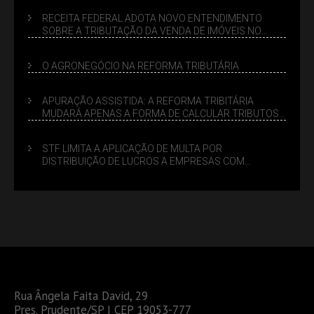
RECEITA FEDERAL ADOTA NOVO ENTENDIMENTO
SOBRE A TRIBUTAÇÃO DA VENDA DE IMÓVEIS NO
LUCRO PRESUMIDO
O AGRONEGÓCIO NA REFORMA TRIBUTÁRIA
APURAÇÃO ASSISTIDA: A REFORMA TRIBITÁRIA
MUDARÁ APENAS A FORMA DE CALCULAR TRIBUTOS
OU TAMBÉM A GESTÃO DE RISCOS DAS EMPRESAS?
STF LIMITA A APLICAÇÃO DE MULTA POR
DISTRIBUIÇÃO DE LUCROS A EMPRESAS COM
DÉBITOS FEDERAIS: ANÁLISE DOS NOVOS CRITÉRIOS
Rua Ângela Faita David, 29
Pres. Prudente/SP | CEP 19053-777