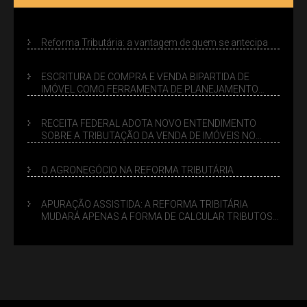
Reforma Tributária: a vantagem de quem se antecipa
ESCRITURA DE COMPRA E VENDA BIPARTIDA DE
IMÓVEL COMO FERRAMENTA DE PLANEJAMENTO
SUCESSÓRIO
RECEITA FEDERAL ADOTA NOVO ENTENDIMENTO
SOBRE A TRIBUTAÇÃO DA VENDA DE IMÓVEIS NO
LUCRO PRESUMIDO
O AGRONEGÓCIO NA REFORMA TRIBUTÁRIA
APURAÇÃO ASSISTIDA: A REFORMA TRIBITÁRIA
MUDARÁ APENAS A FORMA DE CALCULAR TRIBUTOS
OU TAMBÉM A GESTÃO DE RISCOS DAS EMPRESAS?