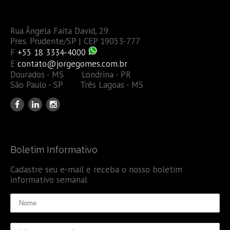
Rua Ângela Faita David, 29
Pres. Prudente/SP | CEP 19053-777
F
+55 18 3334-4000
E
contato@jorgegomes.com.br
Dourados - MS Londrina - PR
São Paulo - SP Três Lagoas - MS
Boletim Informativo
Cadastre seu e-mail e receba o nosso boletim
informativo semanal