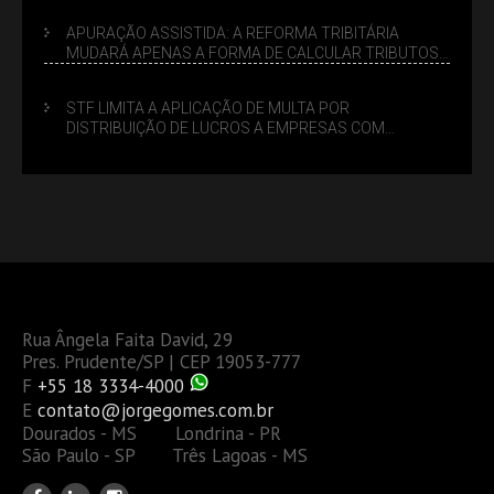
APURAÇÃO ASSISTIDA: A REFORMA TRIBITÁRIA
MUDARÁ APENAS A FORMA DE CALCULAR TRIBUTOS
OU TAMBÉM A GESTÃO DE RISCOS DAS EMPRESAS?
STF LIMITA A APLICAÇÃO DE MULTA POR
DISTRIBUIÇÃO DE LUCROS A EMPRESAS COM
DÉBITOS FEDERAIS: ANÁLISE DOS NOVOS CRITÉRIOS
Rua Ângela Faita David, 29
Pres. Prudente/SP | CEP 19053-777
F
+55 18 3334-4000
E
contato@jorgegomes.com.br
Dourados - MS Londrina - PR
São Paulo - SP Três Lagoas - MS