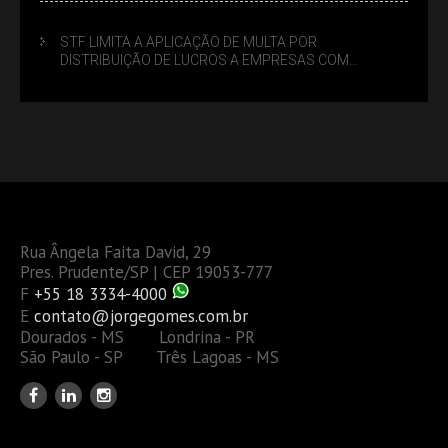
OU TAMBÉM A GESTÃO DE RISCOS DAS EMPRESAS?
STF LIMITA A APLICAÇÃO DE MULTA POR
DISTRIBUIÇÃO DE LUCROS A EMPRESAS COM
DÉBITOS FEDERAIS: ANÁLISE DOS NOVOS CRITÉRIOS
Rua Ângela Faita David, 29
Pres. Prudente/SP | CEP 19053-777
F
+55 18 3334-4000
E
contato@jorgegomes.com.br
Dourados - MS Londrina - PR
São Paulo - SP Três Lagoas - MS