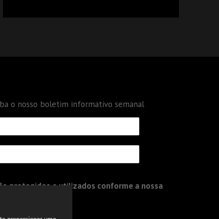
CALCULAR TRIBUTOS OU TAMBÉM A GESTÃO
DE RISCOS DAS EMPRESAS?
eba o nosso boletim informativo semanal
o protegidos e utilizados conforme a nossa