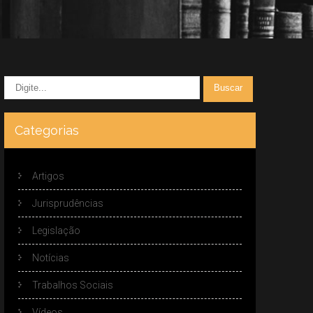
Categorias
Artigos
Jurisprudências
Legislação
Notícias
Trabalhos Sociais
Vídeos