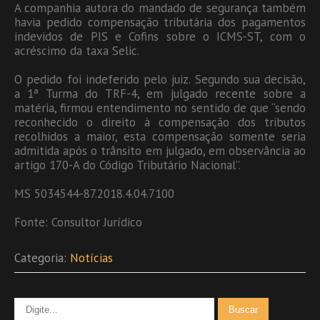
A companhia autora do mandado de segurança também
havia pedido compensação tributária dos pagamentos
indevidos de PIS e Cofins sobre o ICMS-ST, com o
acréscimo da taxa Selic.
O pedido foi indeferido pelo juiz. Segundo sua decisão,
a 1ª Turma do TRF-4, em julgado recente sobre a
matéria, firmou entendimento no sentido de que “sendo
reconhecido o direito à compensação dos tributos
recolhidos a maior, esta compensação somente seria
admitida após o trânsito em julgado, em observância ao
artigo 170-A do Código Tributário Nacional”.
MS 5034544-87.2018.4.04.7100
Fonte: Consultor Jurídico
Categoria:
Notícias