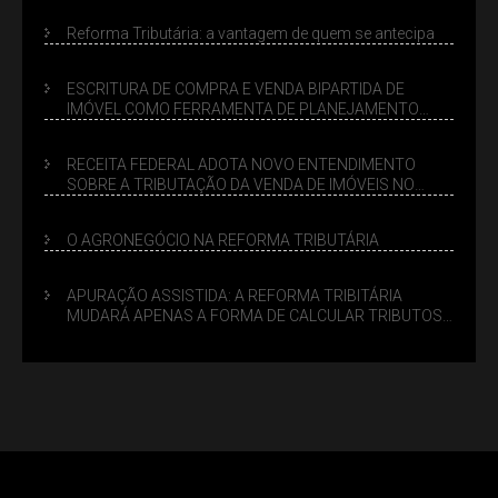
Reforma Tributária: a vantagem de quem se antecipa
ESCRITURA DE COMPRA E VENDA BIPARTIDA DE
IMÓVEL COMO FERRAMENTA DE PLANEJAMENTO
SUCESSÓRIO
RECEITA FEDERAL ADOTA NOVO ENTENDIMENTO
SOBRE A TRIBUTAÇÃO DA VENDA DE IMÓVEIS NO
LUCRO PRESUMIDO
O AGRONEGÓCIO NA REFORMA TRIBUTÁRIA
APURAÇÃO ASSISTIDA: A REFORMA TRIBITÁRIA
MUDARÁ APENAS A FORMA DE CALCULAR TRIBUTOS
OU TAMBÉM A GESTÃO DE RISCOS DAS EMPRESAS?