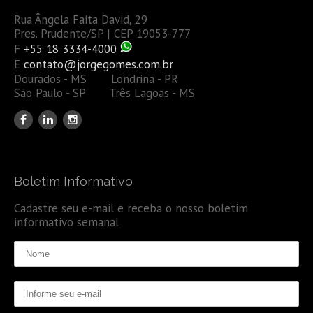
Rua Ângela Faita David, 29
Pres. Prudente/SP | CEP 19053-777
F
+55 18 3334-4000
E
contato@jorgegomes.com.br
Dourados - MS Londrina - PR
São Paulo - SP Três Lagoas - MS
Boletim Informativo
Cadastre seu e-mail e receba o nosso boletim
informativo semanal