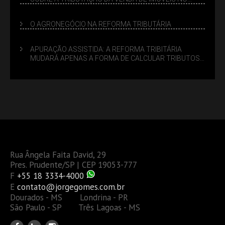
LUCRO PRESUMIDO
O AGRONEGÓCIO NA REFORMA TRIBUTÁRIA
APURAÇÃO ASSISTIDA: A REFORMA TRIBITÁRIA
MUDARÁ APENAS A FORMA DE CALCULAR TRIBUTOS
OU TAMBÉM A GESTÃO DE RISCOS DAS EMPRESAS?
Rua Ângela Faita David, 29
Pres. Prudente/SP | CEP 19053-777
F
+55 18 3334-4000
E
contato@jorgegomes.com.br
Dourados - MS Londrina - PR
São Paulo - SP Três Lagoas - MS