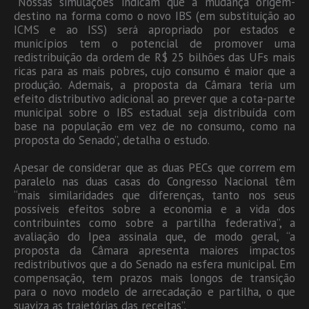
“Nossas simulações indicam que a mudança origem-
destino na forma como o novo IBS (em substituição ao
ICMS e ao ISS) será apropriado por estados e
municípios tem o potencial de promover uma
redistribuição da ordem de R$ 25 bilhões das UFs mais
ricas para as mais pobres, cujo consumo é maior que a
produção. Ademais, a proposta da Câmara teria um
efeito distributivo adicional ao prever que a cota-parte
municipal sobre o IBS estadual seja distribuída com
base na população em vez de no consumo, como na
proposta do Senado”, detalha o estudo.
Apesar de considerar que as duas PECs que correm em
paralelo nas duas casas do Congresso Nacional têm
“mais similaridades que diferenças, tanto nos seus
possíveis efeitos sobre a economia e a vida dos
contribuintes como sobre a partilha federativa”, a
avaliação do Ipea assinala que, de modo geral, “a
proposta da Câmara apresenta maiores impactos
redistributivos que a do Senado na esfera municipal. Em
compensação, tem prazos mais longos de transição
para o novo modelo de arrecadação e partilha, o que
suaviza as trajetórias das receitas”.