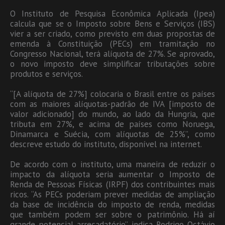
O Instituto de Pesquisa Econômica Aplicada (Ipea)
calcula que se o Imposto sobre Bens e Serviços (IBS)
vier a ser criado, como previsto em duas propostas de
emenda à Constituição (PECs) em tramitação no
Congresso Nacional, terá alíquota de 27%. Se aprovado,
o novo imposto deve simplificar tributações sobre
produtos e serviços.
“[A alíquota de 27%] colocaria o Brasil entre os países
com as maiores alíquotas-padrão de IVA [imposto de
valor adicionado] do mundo, ao lado da Hungria, que
tributa em 27%, e acima de países como Noruega,
Dinamarca e Suécia, com alíquotas de 25%”, como
descreve estudo do instituto, disponível na internet.
De acordo com o instituto, uma maneira de reduzir o
impacto da alíquota seria aumentar o Imposto de
Renda de Pessoas Físicas (IRPF) dos contribuintes mais
ricos. “As PECs poderiam prever medidas de ampliação
da base de incidência do imposto de renda, medidas
que também podem ser sobre o patrimônio. Há aí
grande potencial arrecadatório”, indica Rodrigo Octávio