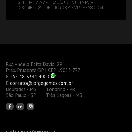
STF LIMITA A APLICAÇÃO DE MULTA POR
DISTRIBUIÇÃO DE LUCROS A EMPRESAS COM
DÉBITOS FEDERAIS: ANÁLISE DOS NOVOS CRITÉRIOS
Rua Ângela Faita David, 29
Pres. Prudente/SP | CEP 19053-777
F
+55 18 3334-4000
E
contato@jorgegomes.com.br
Dourados - MS Londrina - PR
São Paulo - SP Três Lagoas - MS