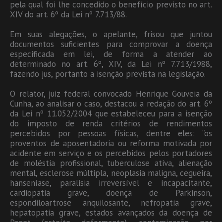
pela qual foi lhe concedido o benefício previsto no art.
XIV do art. 6º da Lei nº 7.713/88.
Em suas alegações, o apelante, frisou que juntou
documentos suficientes para comprovar a doença
especificada em lei, de forma a atender ao
determinado no art. 6º, XIV, da Lei nº 7.713/1988,
fazendo jus, portanto a isenção prevista na legislação.
O relator, juiz federal convocado Henrique Gouveia da
Cunha, ao analisar o caso, destacou a redação do art. 6º
da Lei nº 11.052/2004 que estabeleceu para a isenção
do imposto de renda critérios de rendimentos
percebidos por pessoas físicas, dentre eles: “os
proventos de aposentadoria ou reforma motivada por
acidente em serviço e os percebidos pelos portadores
de moléstia profissional, tuberculose ativa, alienação
mental, esclerose múltipla, neoplasia maligna, cegueira,
hanseníase, paralisia irreversível e incapacitante,
cardiopatia grave, doença de Parkinson,
espondiloartrose anquilosante, nefropatia grave,
hepatopatia grave, estados avançados da doença de