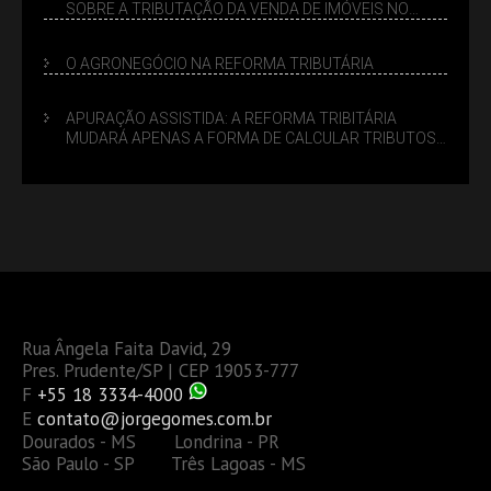
SOBRE A TRIBUTAÇÃO DA VENDA DE IMÓVEIS NO
LUCRO PRESUMIDO
O AGRONEGÓCIO NA REFORMA TRIBUTÁRIA
APURAÇÃO ASSISTIDA: A REFORMA TRIBITÁRIA
MUDARÁ APENAS A FORMA DE CALCULAR TRIBUTOS
OU TAMBÉM A GESTÃO DE RISCOS DAS EMPRESAS?
Rua Ângela Faita David, 29
Pres. Prudente/SP | CEP 19053-777
F
+55 18 3334-4000
E
contato@jorgegomes.com.br
Dourados - MS Londrina - PR
São Paulo - SP Três Lagoas - MS