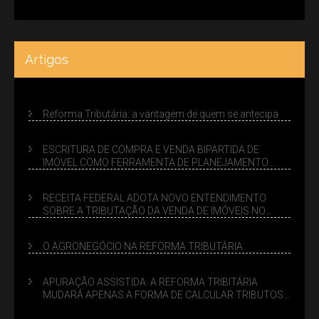
Artigos
Reforma Tributária: a vantagem de quem se antecipa
ESCRITURA DE COMPRA E VENDA BIPARTIDA DE
IMÓVEL COMO FERRAMENTA DE PLANEJAMENTO
SUCESSÓRIO
RECEITA FEDERAL ADOTA NOVO ENTENDIMENTO
SOBRE A TRIBUTAÇÃO DA VENDA DE IMÓVEIS NO
LUCRO PRESUMIDO
O AGRONEGÓCIO NA REFORMA TRIBUTÁRIA
APURAÇÃO ASSISTIDA: A REFORMA TRIBITÁRIA
MUDARÁ APENAS A FORMA DE CALCULAR TRIBUTOS
OU TAMBÉM A GESTÃO DE RISCOS DAS EMPRESAS?