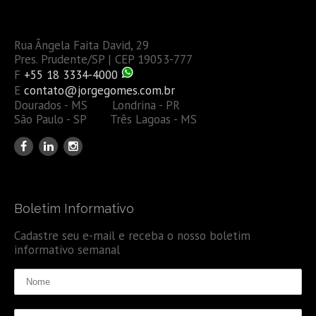
Rua Ângela Faita David, 29
Pres. Prudente/SP | CEP 19053-777
F
+55 18 3334-4000
E
contato@jorgegomes.com.br
Dourados - MS Londrina - PR
São Paulo - SP Três Lagoas - MS
Boletim Informativo
Cadastre seu e-mail e receba o nosso boletim
informativo semanal