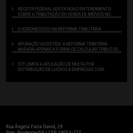
RECEITA FEDERAL ADOTA NOVO ENTENDIMENTO
SOBRE A TRIBUTAÇÃO DA VENDA DE IMÓVEIS NO
LUCRO PRESUMIDO
O AGRONEGÓCIO NA REFORMA TRIBUTÁRIA
APURAÇÃO ASSISTIDA: A REFORMA TRIBITÁRIA
MUDARÁ APENAS A FORMA DE CALCULAR TRIBUTOS
OU TAMBÉM A GESTÃO DE RISCOS DAS EMPRESAS?
STF LIMITA A APLICAÇÃO DE MULTA POR
DISTRIBUIÇÃO DE LUCROS A EMPRESAS COM
DÉBITOS FEDERAIS: ANÁLISE DOS NOVOS CRITÉRIOS
Rua Ângela Faita David, 29
Pres. Prudente/SP | CEP 19053-777