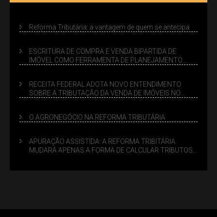
Reforma Tributária: a vantagem de quem se antecipa
ESCRITURA DE COMPRA E VENDA BIPARTIDA DE
IMÓVEL COMO FERRAMENTA DE PLANEJAMENTO
SUCESSÓRIO
RECEITA FEDERAL ADOTA NOVO ENTENDIMENTO
SOBRE A TRIBUTAÇÃO DA VENDA DE IMÓVEIS NO
LUCRO PRESUMIDO
O AGRONEGÓCIO NA REFORMA TRIBUTÁRIA
APURAÇÃO ASSISTIDA: A REFORMA TRIBITÁRIA
MUDARÁ APENAS A FORMA DE CALCULAR TRIBUTOS
OU TAMBÉM A GESTÃO DE RISCOS DAS EMPRESAS?