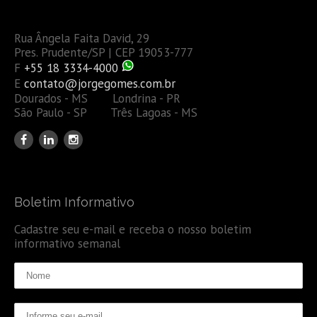
Rua Ângela Faita David, 29
Pres. Prudente/SP | CEP 19053-777
F
+55 18 3334-4000
E
contato@jorgegomes.com.br
Dourados - MS Londrina - PR
São Paulo - SP Três Lagoas - MS
Boletim Informativo
Cadastre seu e-mail e receba o nosso boletim
informativo semanal