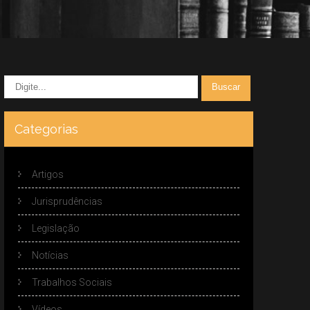
Categorias
Artigos
Jurisprudências
Legislação
Notícias
Trabalhos Sociais
Vídeos