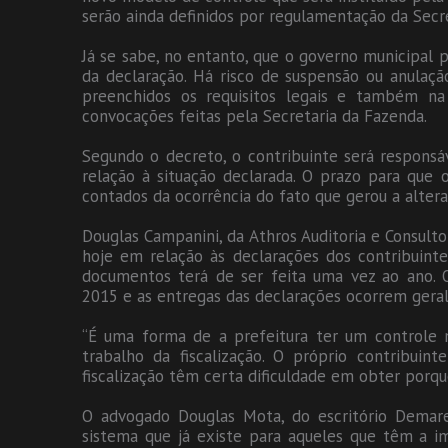
serão ainda definidos por regulamentação da Secr
Já se sabe, no entanto, que o governo municipal p
da declaração. Há risco de suspensão ou anulaç
preenchidos os requisitos legais e também na
convocações feitas pela Secretaria da Fazenda.
Segundo o decreto, o contribuinte será respons
relação à situação declarada. O prazo para que o
contados da ocorrência do fato que gerou a altera
Douglas Campanini, da Athros Auditoria e Consulto
hoje em relação às declarações dos contribuint
documentos terá de ser feita uma vez ao ano. 
2015 e as entregas das declarações ocorrem gera
“É uma forma de a prefeitura ter um controle ma
trabalho da fiscalização. O próprio contribuin
fiscalização têm certa dificuldade em obter porque
O advogado Douglas Mota, do escritório Demar
sistema que já existe para aqueles que têm a imu