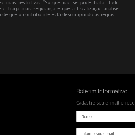
ez mais restritivas. “Só que não se pode tratar todo
 traga mais segurança e que a fiscalização analise
de que o contribuinte está descumprindo as regras.”
Boletim Informativo
Cadastre seu e-mail e rec