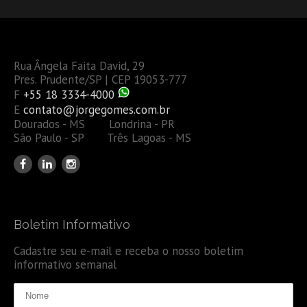
Rua Ângela Faita David, 29
Pres. Prudente/SP | CEP 19053-777
F
+55 18 3334-4000
E
contato@jorgegomes.com.br
Dourados - MS Londrina - PR
São Paulo - SP Três Lagoas - MS
Boletim Informativo
Cadastre seu e-mail e receba o nosso boletim
informativo semanal