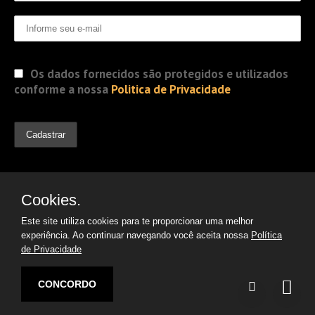
Os dados fornecidos são protegidos e utilizados
conforme a nossa
Politica de Privacidade
Cookies.
Este site utiliza cookies para te proporcionar uma melhor
experiência. Ao continuar navegando você aceita nossa
Política
de Privacidade
© 2019 Jorge Gomes
Advogados. Direitos Reservados
CONCORDO
Desenvolvido por:
Argon | Otimização de Sites