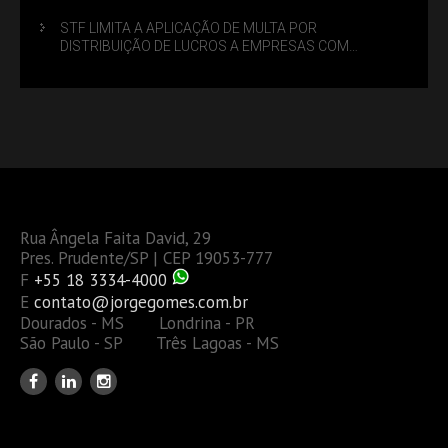
STF LIMITA A APLICAÇÃO DE MULTA POR
DISTRIBUIÇÃO DE LUCROS A EMPRESAS COM
DÉBITOS FEDERAIS: ANÁLISE DOS NOVOS CRITÉRIOS
Rua Ângela Faita David, 29
Pres. Prudente/SP | CEP 19053-777
F
+55 18 3334-4000
E
contato@jorgegomes.com.br
Dourados - MS Londrina - PR
São Paulo - SP Três Lagoas - MS