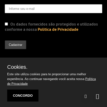
Os dados fornecidos são protegidos e utilizados
conforme a nossa
Politica de Privacidade
Cookies.
Este site utiliza cookies para te proporcionar uma melhor
experiência. Ao continuar navegando você aceita nossa
Política
de Privacidade
© 2019 Jorge Gomes
Advogados. Direitos Reservados
CONCORDO
Desenvolvido por:
Argon | Otimização de Sites