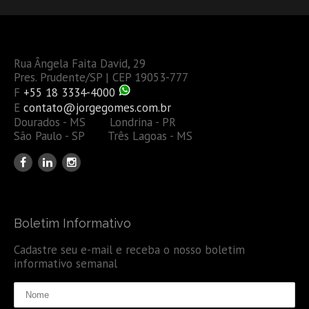
Rua Ângela Faita David, 29
Pres. Prudente/SP | CEP 19053-777
F
+55 18 3334-4000
E
contato@jorgegomes.com.br
Dourados - MS Londrina - PR
São Paulo - SP Três Lagoas - MS
Boletim Informativo
Cadastre seu e-mail e receba o nosso boletim
informativo semanal