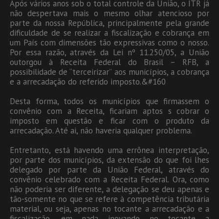
Após vários anos sob o total controle da União, o ITR já
não despertava mais o mesmo olhar atencioso por
parte da nossa República, principalmente pela grande
dificuldade de se realizar a fiscalização e cobrança em
um País com dimensões tão expressivas como o nosso.
Por essa razão, através da Lei nº 11.250/05, a União
outorgou à Receita Federal do Brasil – RFB, a
possibilidade de “terceirizar” aos municípios, a cobrança
e a arrecadação do referido imposto.&#160
Desta forma, todos os municípios que firmassem o
convênio com a Receita, ficariam aptos s cobrar o
imposto em questão e ficar com o produto da
arrecadação. Até ai, não haveria qualquer problema.
Entretanto, está havendo uma errônea interpretação,
por parte dos municípios, da extensão do que foi lhes
delegado por parte da União Federal, através do
convênio celebrado com a Receita Federal. Ora, como
não poderia ser diferente, a delegação se deu apenas e
tão-somente no que se refere à competência tributária
material, ou seja, apenas no tocante a arrecadação e a
fiscalização, em nada inovando no tocante a