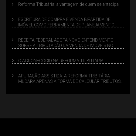
Reforma Tributária: a vantagem de quem se antecipa
ESCRITURA DE COMPRA E VENDA BIPARTIDA DE
IMÓVEL COMO FERRAMENTA DE PLANEJAMENTO
SUCESSÓRIO
RECEITA FEDERAL ADOTA NOVO ENTENDIMENTO
SOBRE A TRIBUTAÇÃO DA VENDA DE IMÓVEIS NO
LUCRO PRESUMIDO
O AGRONEGÓCIO NA REFORMA TRIBUTÁRIA
APURAÇÃO ASSISTIDA: A REFORMA TRIBITÁRIA
MUDARÁ APENAS A FORMA DE CALCULAR TRIBUTOS
OU TAMBÉM A GESTÃO DE RISCOS DAS EMPRESAS?