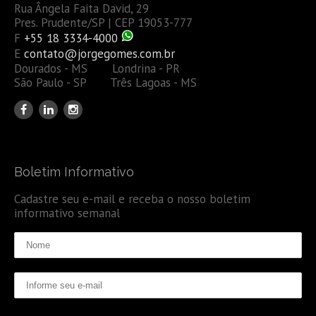
Rua Ângela Faita David, 29
Pres. Prudente/SP | CEP 19053-777
F
+55 18 3334-4000
E
contato@jorgegomes.com.br
Dourados - MS Londrina - PR
São Paulo - SP Três Lagoas - MS
Boletim Informativo
Cadastre seu e-mail e receba o nosso boletim
informativo semanal