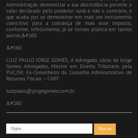
Administração demonstrar a sua discordância perante o
valor declarado pelo produtor rural e não o contrário, o
que acaba por se demonstrar em mais um instrumento
coercitivo para a cobrança de mais esse imposto,
conforme, infelizmente, já se tornou prática em tantos
outros.&#160
&#160
LUIZ PAULO JORGE GOMES, é Advogado, sócio da Jorge
Gomes Advogados, Mestre em Direito Tributário pela
PUC/SP, Ex-Conselheiro do Conselho Administrativo de
Recursos Fiscais – CARF.
luizpaulo@jorgegomes.com.br
&#160