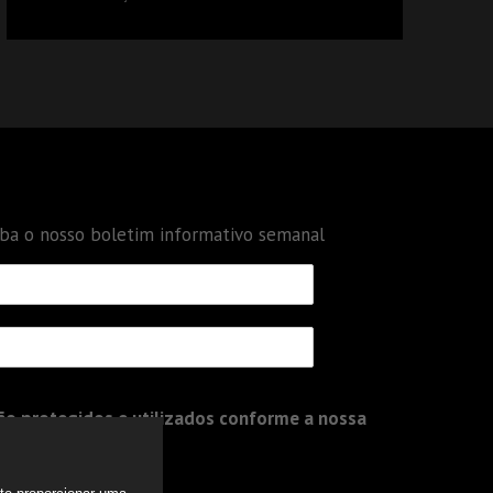
DÉBITOS FEDERAIS: ANÁLISE DOS NOVOS
CRITÉRIOS
eba o nosso boletim informativo semanal
o protegidos e utilizados conforme a nossa