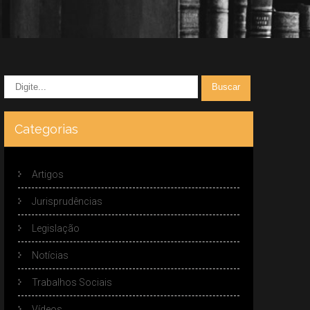
Categorias
Artigos
Jurisprudências
Legislação
Notícias
Trabalhos Sociais
Vídeos