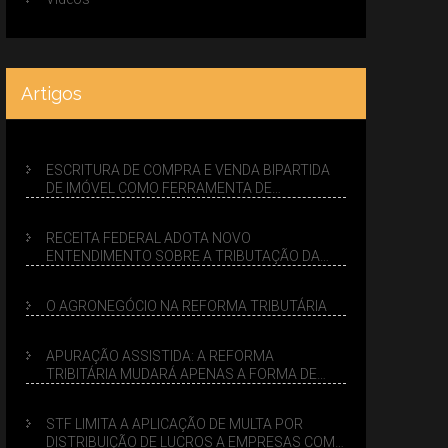
Artigos
ESCRITURA DE COMPRA E VENDA BIPARTIDA
DE IMÓVEL COMO FERRAMENTA DE
PLANEJAMENTO SUCESSÓRIO
RECEITA FEDERAL ADOTA NOVO
ENTENDIMENTO SOBRE A TRIBUTAÇÃO DA
VENDA DE IMÓVEIS NO LUCRO PRESUMIDO
O AGRONEGÓCIO NA REFORMA TRIBUTÁRIA
APURAÇÃO ASSISTIDA: A REFORMA
TRIBITÁRIA MUDARÁ APENAS A FORMA DE
CALCULAR TRIBUTOS OU TAMBÉM A GESTÃO
DE RISCOS DAS EMPRESAS?
STF LIMITA A APLICAÇÃO DE MULTA POR
DISTRIBUIÇÃO DE LUCROS A EMPRESAS COM