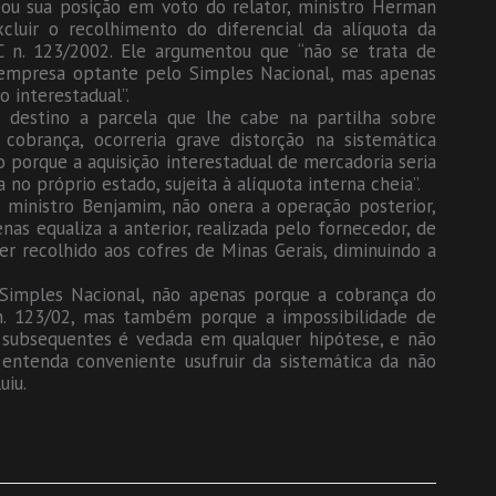
ou sua posição em voto do relator, ministro Herman
xcluir o recolhimento do diferencial da alíquota da
C n. 123/2002. Ele argumentou que “não se trata de
 empresa optante pelo Simples Nacional, mas apenas
 interestadual”.
e destino a parcela que lhe cabe na partilha sobre
 cobrança, ocorreria grave distorção na sistemática
o porque a aquisição interestadual de mercadoria seria
 próprio estado, sujeita à alíquota interna cheia”.
o ministro Benjamim, não onera a operação posterior,
s equaliza a anterior, realizada pelo fornecedor, de
er recolhido aos cofres de Minas Gerais, diminuindo a
o Simples Nacional, não apenas porque a cobrança do
 n. 123/02, mas também porque a impossibilidade de
subsequentes é vedada em qualquer hipótese, e não
 entenda conveniente usufruir da sistemática da não
uiu.