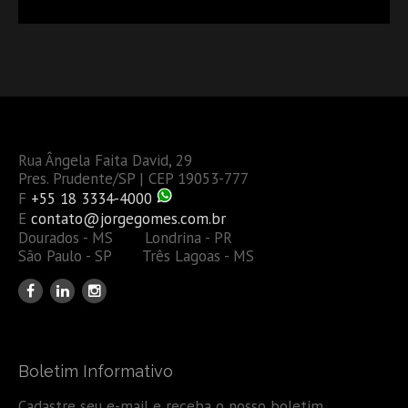
OU TAMBÉM A GESTÃO DE RISCOS DAS EMPRESAS?
Rua Ângela Faita David, 29
Pres. Prudente/SP | CEP 19053-777
F
+55 18 3334-4000
E
contato@jorgegomes.com.br
Dourados - MS Londrina - PR
São Paulo - SP Três Lagoas - MS
Boletim Informativo
Cadastre seu e-mail e receba o nosso boletim