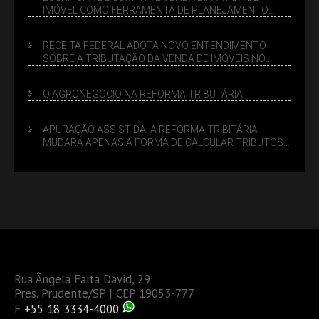
IMÓVEL COMO FERRAMENTA DE PLANEJAMENTO
SUCESSÓRIO
RECEITA FEDERAL ADOTA NOVO ENTENDIMENTO
SOBRE A TRIBUTAÇÃO DA VENDA DE IMÓVEIS NO
LUCRO PRESUMIDO
O AGRONEGÓCIO NA REFORMA TRIBUTÁRIA
APURAÇÃO ASSISTIDA: A REFORMA TRIBITÁRIA
MUDARÁ APENAS A FORMA DE CALCULAR TRIBUTOS
OU TAMBÉM A GESTÃO DE RISCOS DAS EMPRESAS?
Rua Ângela Faita David, 29
Pres. Prudente/SP | CEP 19053-777
F
+55 18 3334-4000