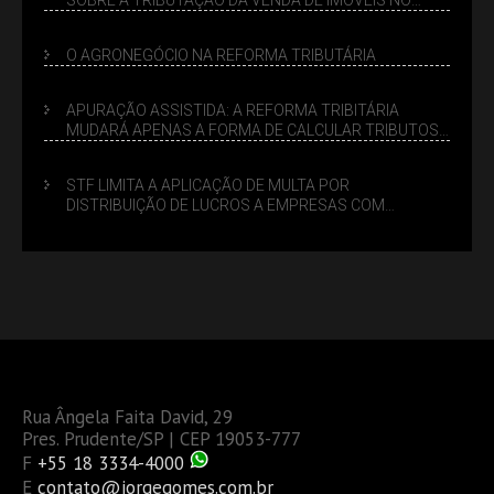
LUCRO PRESUMIDO
O AGRONEGÓCIO NA REFORMA TRIBUTÁRIA
APURAÇÃO ASSISTIDA: A REFORMA TRIBITÁRIA
MUDARÁ APENAS A FORMA DE CALCULAR TRIBUTOS
OU TAMBÉM A GESTÃO DE RISCOS DAS EMPRESAS?
STF LIMITA A APLICAÇÃO DE MULTA POR
DISTRIBUIÇÃO DE LUCROS A EMPRESAS COM
DÉBITOS FEDERAIS: ANÁLISE DOS NOVOS CRITÉRIOS
Rua Ângela Faita David, 29
Pres. Prudente/SP | CEP 19053-777
F
+55 18 3334-4000
E
contato@jorgegomes.com.br