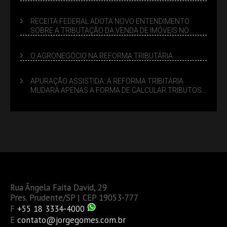
SUCESSÓRIO
RECEITA FEDERAL ADOTA NOVO ENTENDIMENTO
SOBRE A TRIBUTAÇÃO DA VENDA DE IMÓVEIS NO
LUCRO PRESUMIDO
O AGRONEGÓCIO NA REFORMA TRIBUTÁRIA
APURAÇÃO ASSISTIDA: A REFORMA TRIBITÁRIA
MUDARÁ APENAS A FORMA DE CALCULAR TRIBUTOS
OU TAMBÉM A GESTÃO DE RISCOS DAS EMPRESAS?
Rua Ângela Faita David, 29
Pres. Prudente/SP | CEP 19053-777
F
+55 18 3334-4000
E
contato@jorgegomes.com.br