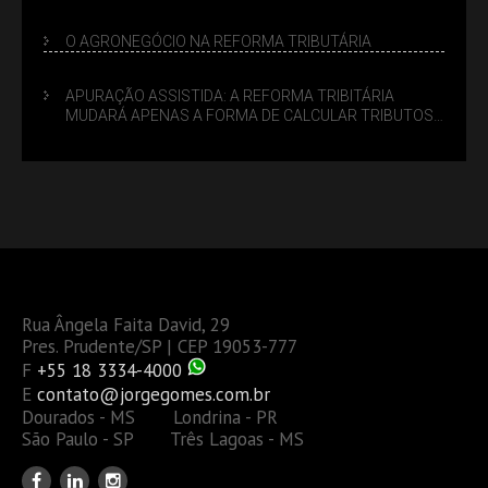
LUCRO PRESUMIDO
O AGRONEGÓCIO NA REFORMA TRIBUTÁRIA
APURAÇÃO ASSISTIDA: A REFORMA TRIBITÁRIA
MUDARÁ APENAS A FORMA DE CALCULAR TRIBUTOS
OU TAMBÉM A GESTÃO DE RISCOS DAS EMPRESAS?
Rua Ângela Faita David, 29
Pres. Prudente/SP | CEP 19053-777
F
+55 18 3334-4000
E
contato@jorgegomes.com.br
Dourados - MS Londrina - PR
São Paulo - SP Três Lagoas - MS