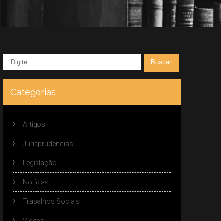
Categorias
Artigos
Jurisprudências
Legislação
Notícias
Trabalhos Sociais
Vídeos