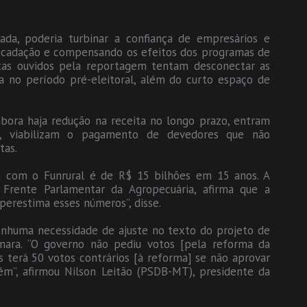
vada, poderia turbinar a confiança de empresários e
ecadação e compensando os efeitos dos programas de
stas ouvidos pela reportagem tentam desconectar as
ma no período pré-eleitoral, além do curto espaço de
ora haja redução na receita no longo prazo, entram
o, viabilizam o pagamento de devedores que não
tas.
ia com o Funrural é de R$ 15 bilhões em 15 anos. A
 Frente Parlamentar da Agropecuária, afirma que a
uperestima esses números”, disse.
nhuma necessidade de ajuste no texto do projeto de
âmara. “O governo não pediu votos [pela reforma da
as terá 50 votos contrários [à reforma] se não aprovar
uém”, afirmou Nilson Leitão (PSDB-MT), presidente da