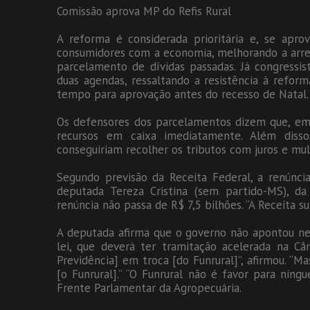
Comissão aprova MP do Refis Rural
A reforma é considerada prioritária e, se apro
consumidores com a economia, melhorando a arr
parcelamento de dívidas passadas. Já congressi
duas agendas, ressaltando a resistência à refor
tempo para aprovação antes do recesso de Natal.
Os defensores dos parcelamentos dizem que, emb
recursos em caixa imediatamente. Além diss
conseguiriam recolher os tributos com juros e mul
Segundo previsão da Receita Federal, a renúnc
deputada Tereza Cristina (sem partido-MS), da
renúncia não passa de R$ 7,5 bilhões. “A Receita s
A deputada afirma que o governo não apontou ne
lei, que deverá ter tramitação acelerada na C
Previdência] em troca [do Funrural]”, afirmou. “M
[o Funrural].” “O Funrural não é favor para ning
Frente Parlamentar da Agropecuária.