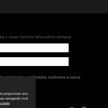
eba o nosso boletim informativo semanal
o protegidos e utilizados conforme a nossa
a te proporcionar uma
nuar navegando você
acidade