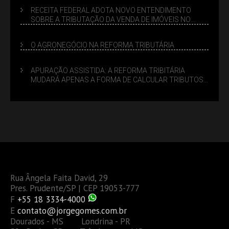
RECEITA FEDERAL ADOTA NOVO ENTENDIMENTO
SOBRE A TRIBUTAÇÃO DA VENDA DE IMÓVEIS NO
LUCRO PRESUMIDO
O AGRONEGÓCIO NA REFORMA TRIBUTÁRIA
APURAÇÃO ASSISTIDA: A REFORMA TRIBITÁRIA
MUDARÁ APENAS A FORMA DE CALCULAR TRIBUTOS
OU TAMBÉM A GESTÃO DE RISCOS DAS EMPRESAS?
Rua Ângela Faita David, 29
Pres. Prudente/SP | CEP 19053-777
F
+55 18 3334-4000
E
contato@jorgegomes.com.br
Dourados - MS Londrina - PR