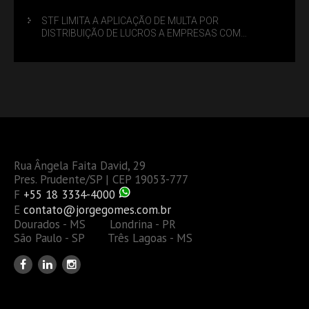
STF LIMITA A APLICAÇÃO DE MULTA POR
DISTRIBUIÇÃO DE LUCROS A EMPRESAS COM
DÉBITOS FEDERAIS: ANÁLISE DOS NOVOS CRITÉRIOS
Rua Ângela Faita David, 29
Pres. Prudente/SP | CEP 19053-777
F
+55 18 3334-4000
E
contato@jorgegomes.com.br
Dourados - MS Londrina - PR
São Paulo - SP Três Lagoas - MS