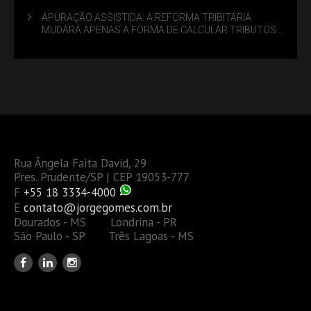
APURAÇÃO ASSISTIDA: A REFORMA TRIBITÁRIA
MUDARÁ APENAS A FORMA DE CALCULAR TRIBUTOS
OU TAMBÉM A GESTÃO DE RISCOS DAS EMPRESAS?
Rua Ângela Faita David, 29
Pres. Prudente/SP | CEP 19053-777
F
+55 18 3334-4000
E
contato@jorgegomes.com.br
Dourados - MS Londrina - PR
São Paulo - SP Três Lagoas - MS