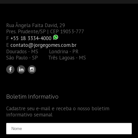
Rua Ângela Faita David, 29
Pres. Prudente/SP | CEP 19053-777
F
+55 18 3334-4000
E
contato@jorgegomes.com.br
Dourados - MS Londrina - PR
São Paulo - SP Três Lagoas - MS
Boletim Informativo
Cadastre seu e-mail e receba o nosso boletim
informativo semanal