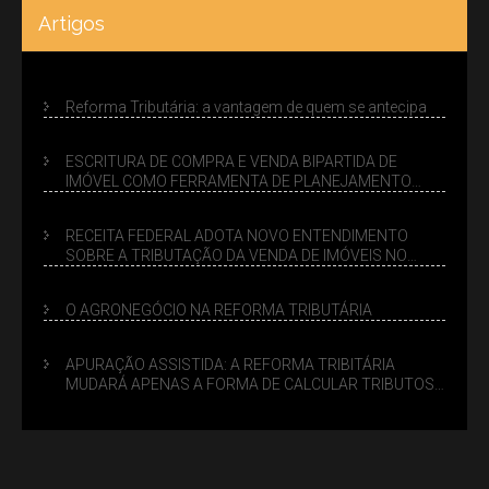
Artigos
Reforma Tributária: a vantagem de quem se antecipa
ESCRITURA DE COMPRA E VENDA BIPARTIDA DE
IMÓVEL COMO FERRAMENTA DE PLANEJAMENTO
SUCESSÓRIO
RECEITA FEDERAL ADOTA NOVO ENTENDIMENTO
SOBRE A TRIBUTAÇÃO DA VENDA DE IMÓVEIS NO
LUCRO PRESUMIDO
O AGRONEGÓCIO NA REFORMA TRIBUTÁRIA
APURAÇÃO ASSISTIDA: A REFORMA TRIBITÁRIA
MUDARÁ APENAS A FORMA DE CALCULAR TRIBUTOS
OU TAMBÉM A GESTÃO DE RISCOS DAS EMPRESAS?