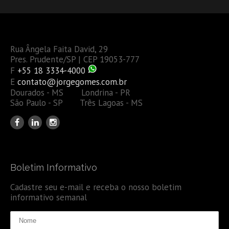
Rua Ângela Faita David, 29
Pres. Prudente/SP | CEP 19053-777
F
+55 18 3334-4000
E
contato@jorgegomes.com.br
Dourados - MS Londrina - PR
São Paulo - SP Três Lagoas - MS
Boletim Informativo
Cadastre seu e-mail e receba o nosso boletim
informativo semanal