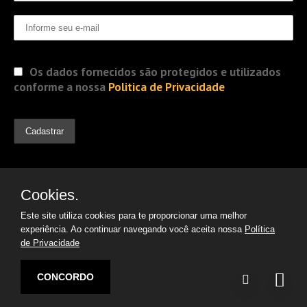
Os dados fornecidos são protegidos e utilizados
conforme a nossa
Politica de Privacidade
Cookies.
Este site utiliza cookies para te proporcionar uma melhor
experiência. Ao continuar navegando você aceita nossa
Política
de Privacidade
© 2019 Jorge Gomes
Advogados. Direitos Reservados
CONCORDO
Desenvolvido por:
Argon | Otimização de Sites