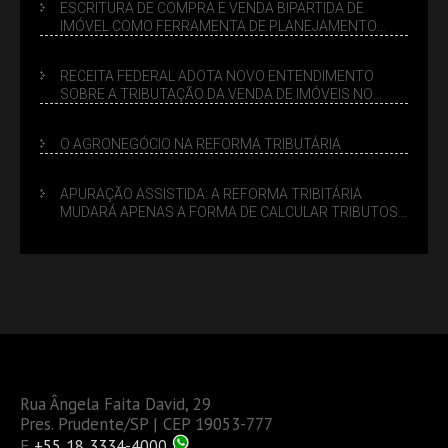
ESCRITURA DE COMPRA E VENDA BIPARTIDA DE
IMÓVEL COMO FERRAMENTA DE PLANEJAMENTO
SUCESSÓRIO
RECEITA FEDERAL ADOTA NOVO ENTENDIMENTO
SOBRE A TRIBUTAÇÃO DA VENDA DE IMÓVEIS NO
LUCRO PRESUMIDO
O AGRONEGÓCIO NA REFORMA TRIBUTÁRIA
APURAÇÃO ASSISTIDA: A REFORMA TRIBITÁRIA
MUDARÁ APENAS A FORMA DE CALCULAR TRIBUTOS
OU TAMBÉM A GESTÃO DE RISCOS DAS EMPRESAS?
Rua Ângela Faita David, 29
Pres. Prudente/SP | CEP 19053-777
F
+55 18 3334-4000