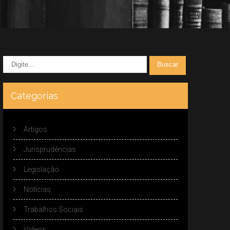
Categorias
Artigos
Jurisprudências
Legislação
Notícias
Trabalhos Sociais
Vídeos