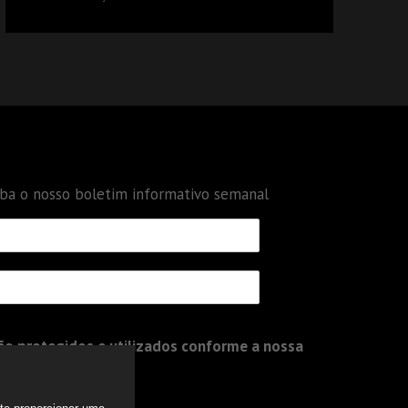
DÉBITOS FEDERAIS: ANÁLISE DOS NOVOS
CRITÉRIOS
eba o nosso boletim informativo semanal
o protegidos e utilizados conforme a nossa