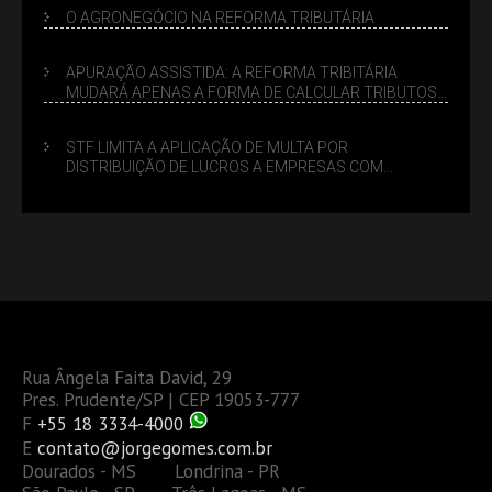
O AGRONEGÓCIO NA REFORMA TRIBUTÁRIA
APURAÇÃO ASSISTIDA: A REFORMA TRIBITÁRIA
MUDARÁ APENAS A FORMA DE CALCULAR TRIBUTOS
OU TAMBÉM A GESTÃO DE RISCOS DAS EMPRESAS?
STF LIMITA A APLICAÇÃO DE MULTA POR
DISTRIBUIÇÃO DE LUCROS A EMPRESAS COM
DÉBITOS FEDERAIS: ANÁLISE DOS NOVOS CRITÉRIOS
Rua Ângela Faita David, 29
Pres. Prudente/SP | CEP 19053-777
F
+55 18 3334-4000
E
contato@jorgegomes.com.br
Dourados - MS Londrina - PR