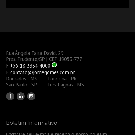
OU TAMBÉM A GESTÃO DE RISCOS DAS EMPRESAS?
Rua Ângela Faita David, 29
Pres. Prudente/SP | CEP 19053-777
F
+55 18 3334-4000
E
contato@jorgegomes.com.br
Dourados - MS Londrina - PR
São Paulo - SP Três Lagoas - MS
Boletim Informativo
Cadastre seu e-mail e receba o nosso boletim