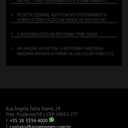
IMÓVEL COMO FERRAMENTA DE PLANEJAMENTO
SUCESSÓRIO
RECEITA FEDERAL ADOTA NOVO ENTENDIMENTO
SOBRE A TRIBUTAÇÃO DA VENDA DE IMÓVEIS NO
LUCRO PRESUMIDO
O AGRONEGÓCIO NA REFORMA TRIBUTÁRIA
APURAÇÃO ASSISTIDA: A REFORMA TRIBITÁRIA
MUDARÁ APENAS A FORMA DE CALCULAR TRIBUTOS
OU TAMBÉM A GESTÃO DE RISCOS DAS EMPRESAS?
Rua Ângela Faita David, 29
Pres. Prudente/SP | CEP 19053-777
F
+55 18 3334-4000
E
contato@jorgegomes.com.br