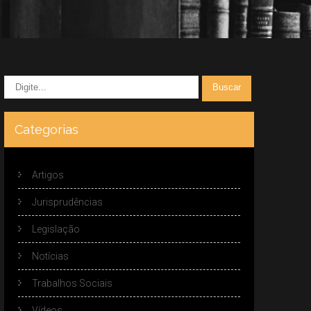
Categorias
Artigos
Jurisprudências
Legislação
Notícias
Trabalhos Sociais
Vídeos