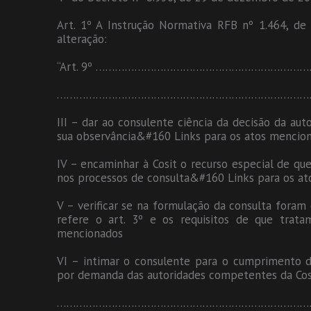
Art. 1º A Instrução Normativa RFB nº 1.464, de
alteração:
“Art. 9º ………………………………………………………
……………………………………………………………………
III – dar ao consulente ciência da decisão da a
sua observância&#160 Links para os atos mencio
IV – encaminhar à Cosit o recurso especial de que
nos processos de consulta&#160 Links para os a
V – verificar se na formulação da consulta foram
refere o art. 3º e os requisitos de que trat
mencionados
VI – intimar o consulente para o cumprimento d
por demanda das autoridades competentes da Cos
……………………………………………………………………………