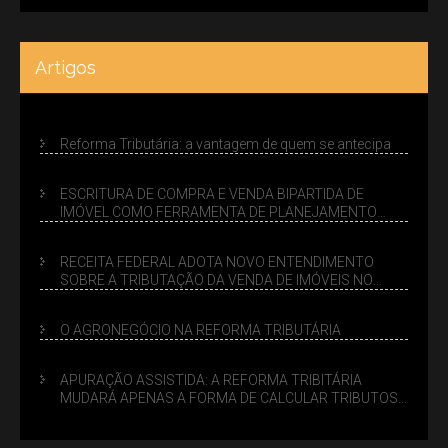
Artigos
Reforma Tributária: a vantagem de quem se antecipa
ESCRITURA DE COMPRA E VENDA BIPARTIDA DE
IMÓVEL COMO FERRAMENTA DE PLANEJAMENTO
SUCESSÓRIO
RECEITA FEDERAL ADOTA NOVO ENTENDIMENTO
SOBRE A TRIBUTAÇÃO DA VENDA DE IMÓVEIS NO
LUCRO PRESUMIDO
O AGRONEGÓCIO NA REFORMA TRIBUTÁRIA
APURAÇÃO ASSISTIDA: A REFORMA TRIBITÁRIA
MUDARÁ APENAS A FORMA DE CALCULAR TRIBUTOS
OU TAMBÉM A GESTÃO DE RISCOS DAS EMPRESAS?