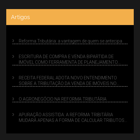
Artigos
Reforma Tributária: a vantagem de quem se antecipa
ESCRITURA DE COMPRA E VENDA BIPARTIDA DE
IMÓVEL COMO FERRAMENTA DE PLANEJAMENTO
SUCESSÓRIO
RECEITA FEDERAL ADOTA NOVO ENTENDIMENTO
SOBRE A TRIBUTAÇÃO DA VENDA DE IMÓVEIS NO
LUCRO PRESUMIDO
O AGRONEGÓCIO NA REFORMA TRIBUTÁRIA
APURAÇÃO ASSISTIDA: A REFORMA TRIBITÁRIA
MUDARÁ APENAS A FORMA DE CALCULAR TRIBUTOS
OU TAMBÉM A GESTÃO DE RISCOS DAS EMPRESAS?