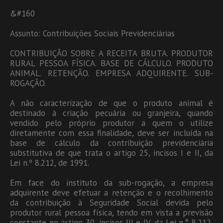
&#160
Assunto: Contribuições Sociais Previdenciárias
CONTRIBUIÇÃO SOBRE A RECEITA BRUTA. PRODUTOR
RURAL PESSOA FÍSICA. BASE DE CÁLCULO. PRODUTO
ANIMAL. RETENÇÃO. EMPRESA ADQUIRENTE. SUB-
ROGAÇÃO.
A não caracterização de que o produto animal é
destinado à criação pecuária ou granjeira, quando
vendido pelo próprio produtor a quem o utilize
diretamente com essa finalidade, deve ser incluída na
base de cálculo da contribuição previdenciária
substitutiva de que trata o artigo 25, incisos I e II, da
Lei n.º 8.212, de 1991.
Em face do instituto da sub-rogação, a empresa
adquirente deve efetuar a retenção e o recolhimento
da contribuição à Seguridade Social devida pelo
produtor rural pessoa física, tendo em vista a previsão
constante no artigo 30, incisos III e IV, da Lei n.° 8.212,