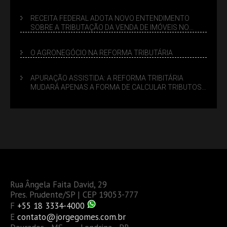
SUCESSÓRIO
RECEITA FEDERAL ADOTA NOVO ENTENDIMENTO
SOBRE A TRIBUTAÇÃO DA VENDA DE IMÓVEIS NO
LUCRO PRESUMIDO
O AGRONEGÓCIO NA REFORMA TRIBUTÁRIA
APURAÇÃO ASSISTIDA: A REFORMA TRIBITÁRIA
MUDARÁ APENAS A FORMA DE CALCULAR TRIBUTOS
OU TAMBÉM A GESTÃO DE RISCOS DAS EMPRESAS?
Rua Ângela Faita David, 29
Pres. Prudente/SP | CEP 19053-777
F
+55 18 3334-4000
E
contato@jorgegomes.com.br