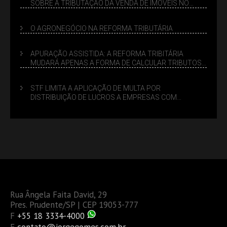
SOBRE A TRIBUTAÇÃO DA VENDA DE IMÓVEIS NO
LUCRO PRESUMIDO
O AGRONEGÓCIO NA REFORMA TRIBUTÁRIA
APURAÇÃO ASSISTIDA: A REFORMA TRIBITÁRIA
MUDARÁ APENAS A FORMA DE CALCULAR TRIBUTOS
OU TAMBÉM A GESTÃO DE RISCOS DAS EMPRESAS?
STF LIMITA A APLICAÇÃO DE MULTA POR
DISTRIBUIÇÃO DE LUCROS A EMPRESAS COM
DÉBITOS FEDERAIS: ANÁLISE DOS NOVOS CRITÉRIOS
Rua Ângela Faita David, 29
Pres. Prudente/SP | CEP 19053-777
F
+55 18 3334-4000
E
contato@jorgegomes.com.br