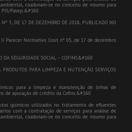
ão ambiental, coadunam-se no conceito de insumo para
 o PIS/Pasep.&#160
Nº 5, DE 17 DE DEZEMBRO DE 2018, PUBLICADO NO
3º, II Parecer Normativo Cosit nº 05, de 17 de dezembro
O DA SEGURIDADE SOCIAL – COFINS&#160
. PRODUTOS PARA LIMPEZA E NUTENÇÃO. SERVIÇOS
uímicos para a limpeza e manutenção de linhas de
ns de apuração de crédito da Cofins.&#160
utos químicos utilizados no tratamento de efluentes
stos com a contratação de serviços para análise de
ão ambiental, coadunam-se no conceito de insumo para