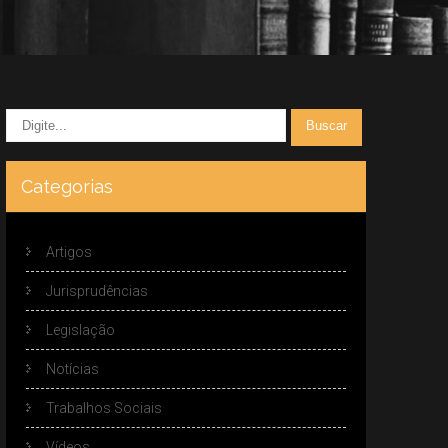
Categorias
Artigos
Jurisprudências
Legislação
Notícias
Trabalhos Sociais
Vídeos