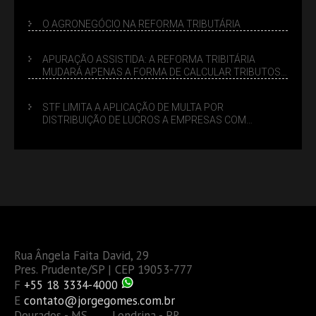
LUCRO PRESUMIDO
O AGRONEGÓCIO NA REFORMA TRIBUTÁRIA
APURAÇÃO ASSISTIDA: A REFORMA TRIBITÁRIA
MUDARÁ APENAS A FORMA DE CALCULAR TRIBUTOS
OU TAMBÉM A GESTÃO DE RISCOS DAS EMPRESAS?
STF LIMITA A APLICAÇÃO DE MULTA POR
DISTRIBUIÇÃO DE LUCROS A EMPRESAS COM
DÉBITOS FEDERAIS: ANÁLISE DOS NOVOS CRITÉRIOS
Rua Ângela Faita David, 29
Pres. Prudente/SP | CEP 19053-777
F
+55 18 3334-4000
E
contato@jorgegomes.com.br
Dourados - MS Londrina - PR