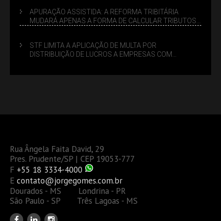
APURAÇÃO ASSISTIDA: A REFORMA TRIBITÁRIA
MUDARÁ APENAS A FORMA DE CALCULAR TRIBUTOS
OU TAMBÉM A GESTÃO DE RISCOS DAS EMPRESAS?
STF LIMITA A APLICAÇÃO DE MULTA POR
DISTRIBUIÇÃO DE LUCROS A EMPRESAS COM
DÉBITOS FEDERAIS: ANÁLISE DOS NOVOS CRITÉRIOS
Rua Ângela Faita David, 29
Pres. Prudente/SP | CEP 19053-777
F
+55 18 3334-4000
E
contato@jorgegomes.com.br
Dourados - MS Londrina - PR
São Paulo - SP Três Lagoas - MS