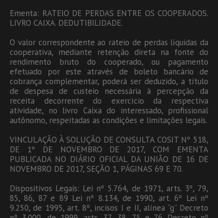
Ementa: RATEIO DE PERDAS ENTRE OS COOPERADOS.
LIVRO CAIXA. DEDUTIBILIDADE.
O valor correspondente ao rateio de perdas líquidas da
cooperativa, mediante retenção direta na fonte do
rendimento bruto do cooperado, ou pagamento
efetuado por este através de boleto bancário de
cobrança complementar, poderá ser deduzido, a título
de despesa de custeio necessária à percepção da
receita decorrente do exercício da respectiva
atividade, no livro Caixa do interessado, profissional
autônomo, respeitadas as condições e limitações legais.
VINCULAÇÃO À SOLUÇÃO DE CONSULTA COSIT Nº 518,
DE 1º DE NOVEMBRO DE 2017, COM EMENTA
PUBLICADA NO DIÁRIO OFICIAL DA UNIÃO DE 16 DE
NOVEMBRO DE 2017, SEÇÃO 1, PÁGINAS 69 E 70.
Dispositivos Legais: Lei nº 5.764, de 1971, arts. 3º, 79,
85, 86, 87 e 89 Lei nº 8.134, de 1990, art. 6º Lei nº
9.250, de 1995, art. 8º, incisos I e II, alínea “g” Decreto
nº 3.000, de 1999, arts. 37, 38, 75 e 76 Decreto nº