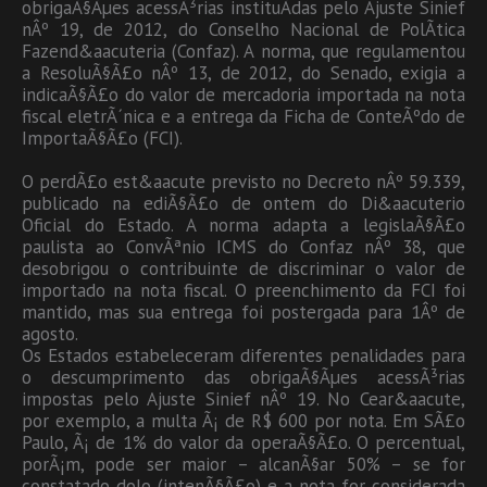
obrigaÃ§Ãµes acessÃ³rias instituÃ­das pelo Ajuste Sinief
nÂº 19, de 2012, do Conselho Nacional de PolÃ­tica
Fazend&aacuteria (Confaz). A norma, que regulamentou
a ResoluÃ§Ã£o nÂº 13, de 2012, do Senado, exigia a
indicaÃ§Ã£o do valor de mercadoria importada na nota
fiscal eletrÃ´nica e a entrega da Ficha de ConteÃºdo de
ImportaÃ§Ã£o (FCI).
O perdÃ£o est&aacute previsto no Decreto nÂº 59.339,
publicado na ediÃ§Ã£o de ontem do Di&aacuterio
Oficial do Estado. A norma adapta a legislaÃ§Ã£o
paulista ao ConvÃªnio ICMS do Confaz nÂº 38, que
desobrigou o contribuinte de discriminar o valor de
importado na nota fiscal. O preenchimento da FCI foi
mantido, mas sua entrega foi postergada para 1Âº de
agosto.
Os Estados estabeleceram diferentes penalidades para
o descumprimento das obrigaÃ§Ãµes acessÃ³rias
impostas pelo Ajuste Sinief nÂº 19. No Cear&aacute,
por exemplo, a multa Ã¡ de R$ 600 por nota. Em SÃ£o
Paulo, Ã¡ de 1% do valor da operaÃ§Ã£o. O percentual,
porÃ¡m, pode ser maior – alcanÃ§ar 50% – se for
constatado dolo (intenÃ§Ã£o) e a nota for considerada