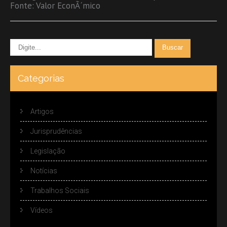
Fonte: Valor EconÃ´mico
Categorias
Artigos
Jurisprudências
Legislação
Notícias
Trabalhos Sociais
Vídeos