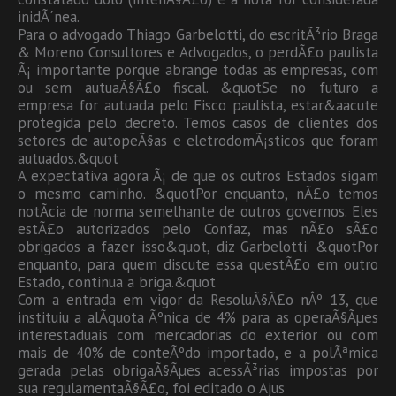
inidÃ´nea.
Para o advogado Thiago Garbelotti, do escritÃ³rio Braga
& Moreno Consultores e Advogados, o perdÃ£o paulista
Ã¡ importante porque abrange todas as empresas, com
ou sem autuaÃ§Ã£o fiscal. &quotSe no futuro a
empresa for autuada pelo Fisco paulista, estar&aacute
protegida pelo decreto. Temos casos de clientes dos
setores de autopeÃ§as e eletrodomÃ¡sticos que foram
autuados.&quot
A expectativa agora Ã¡ de que os outros Estados sigam
o mesmo caminho. &quotPor enquanto, nÃ£o temos
notÃ­cia de norma semelhante de outros governos. Eles
estÃ£o autorizados pelo Confaz, mas nÃ£o sÃ£o
obrigados a fazer isso&quot, diz Garbelotti. &quotPor
enquanto, para quem discute essa questÃ£o em outro
Estado, continua a briga.&quot
Com a entrada em vigor da ResoluÃ§Ã£o nÂº 13, que
instituiu a alÃ­quota Ãºnica de 4% para as operaÃ§Ãµes
interestaduais com mercadorias do exterior ou com
mais de 40% de conteÃºdo importado, e a polÃªmica
gerada pelas obrigaÃ§Ãµes acessÃ³rias impostas por
sua regulamentaÃ§Ã£o, foi editado o Ajus