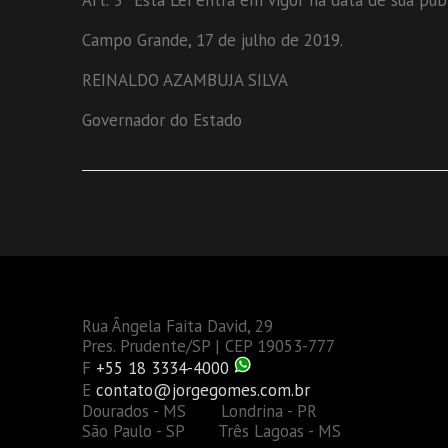
Art. 3º Esta Lei entra em vigor na data de sua pub
Campo Grande, 17 de julho de 2019.
REINALDO AZAMBUJA SILVA
Governador do Estado
Rua Ângela Faita David, 29
Pres. Prudente/SP | CEP 19053-777
F
+55 18 3334-4000
E
contato@jorgegomes.com.br
Dourados - MS Londrina - PR
São Paulo - SP Três Lagoas - MS