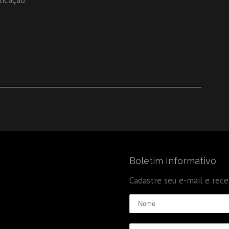
licação.
Boletim Informativo
Cadastre seu e-mail e rec