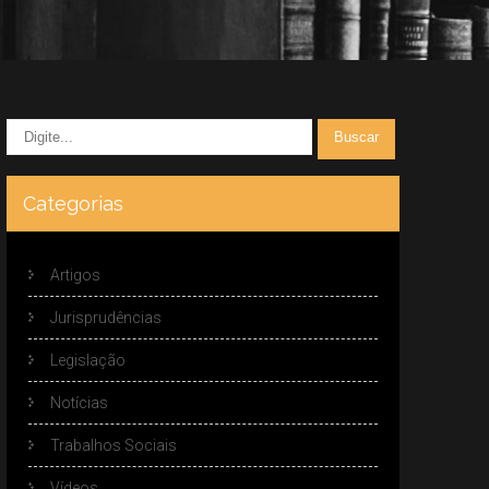
Categorias
Artigos
Jurisprudências
Legislação
Notícias
Trabalhos Sociais
Vídeos