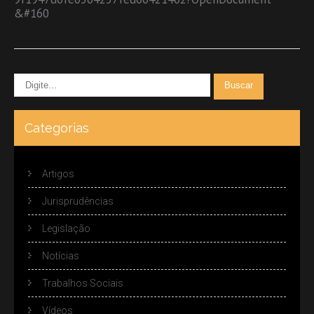
&#160
Categorias
Artigos
Jurisprudências
Legislação
Notícias
Trabalhos Sociais
Vídeos