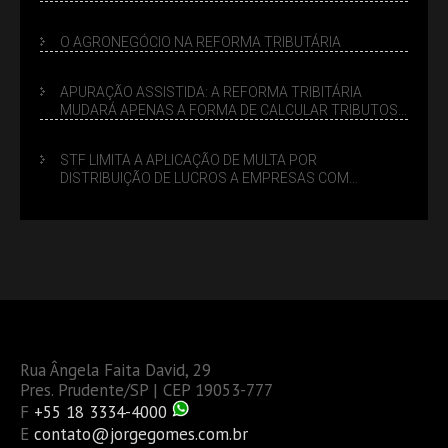
LUCRO PRESUMIDO
O AGRONEGÓCIO NA REFORMA TRIBUTÁRIA
APURAÇÃO ASSISTIDA: A REFORMA TRIBITÁRIA
MUDARÁ APENAS A FORMA DE CALCULAR TRIBUTOS
OU TAMBÉM A GESTÃO DE RISCOS DAS EMPRESAS?
STF LIMITA A APLICAÇÃO DE MULTA POR
DISTRIBUIÇÃO DE LUCROS A EMPRESAS COM
DÉBITOS FEDERAIS: ANÁLISE DOS NOVOS CRITÉRIOS
Rua Ângela Faita David, 29
Pres. Prudente/SP | CEP 19053-777
F
+55 18 3334-4000
E
contato@jorgegomes.com.br